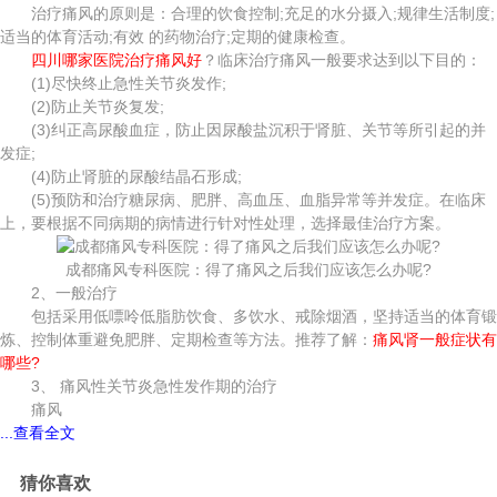
治疗痛风的原则是：合理的饮食控制;充足的水分摄入;规律生活制度;
适当的体育活动;有效 的药物治疗;定期的健康检查。
四川哪家医院治疗痛风好
？临床治疗痛风一般要求达到以下目的：
(1)尽快终止急性关节炎发作;
(2)防止关节炎复发;
(3)纠正高尿酸血症，防止因尿酸盐沉积于肾脏、关节等所引起的并
发症;
(4)防止肾脏的尿酸结晶石形成;
(5)预防和治疗糖尿病、肥胖、高血压、血脂异常等并发症。在临床
上，要根据不同病期的病情进行针对性处理，选择最佳治疗方案。
成都痛风专科医院：得了痛风之后我们应该怎么办呢?
2、一般治疗
包括采用低嘌呤低脂肪饮食、多饮水、戒除烟酒，坚持适当的体育锻
炼、控制体重避免肥胖、定期检查等方法。推荐了解：
痛风肾一般症状有
哪些?
3、 痛风性关节炎急性发作期的治疗
痛风
...查看全文
猜你喜欢