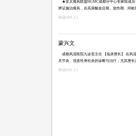
★亚太痛风联盟HGMC成都分中心专家组成员
辨证施治痛风，在高尿酸血症期、急性期、间
阅读(
684 人)
蒙兴文
成都风湿医院九诊室主任 【临床擅长】 在
关节炎、强直性脊柱炎的诊断与治疗，尤其擅
阅读(
642 人)