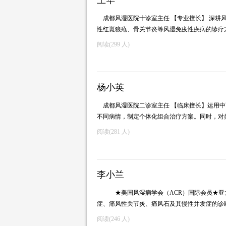
王华
成都风湿医院十诊室主任 【专业擅长】 深
性红斑狼疮、骨关节炎等风湿免疫性疾病的诊
阅读(
299 人)
杨小英
成都风湿医院二诊室主任 【临床擅长】运用
不同病情，制定个体化组合治疗方案。同时，
阅读(
281 人)
李小兰
★美国风湿病学会（ACR）国际会员★亚太
症、痛风性关节炎、痛风石及其慢性并发症的
阅读(
246 人)