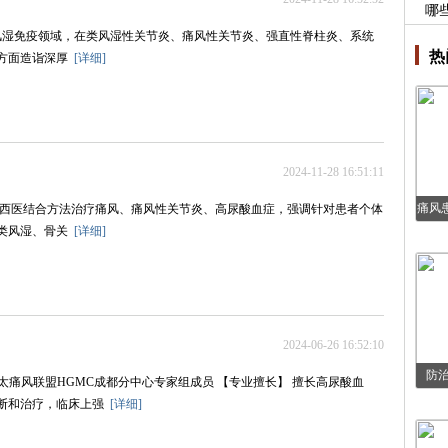
哪
耕风湿免疫领域，在类风湿性关节炎、痛风性关节炎、强直性脊柱炎、系统
热
疗方面造诣深厚
[详细]
2024-11-28 16:51:11
痛风
中西医结合方法治疗痛风、痛风性关节炎、高尿酸血症，强调针对患者个体
对类风湿、骨关
[详细]
2024-06-26 16:52:10
防
痛风联盟HGMC成都分中心专家组成员 【专业擅长】 擅长高尿酸血
诊断和治疗，临床上强
[详细]