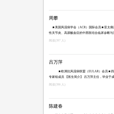
周攀
★美国风湿病学会（ACR）国际会员★亚太痛
性关节炎、高尿酸血症的中西医结合临床诊断
阅读(
397 人)
吕万萍
★欧洲抗风湿病联盟（EULAR）会员★四
专家组成员 【医生简介】 吕万萍主任，毕业于
阅读(
396 人)
陈建春