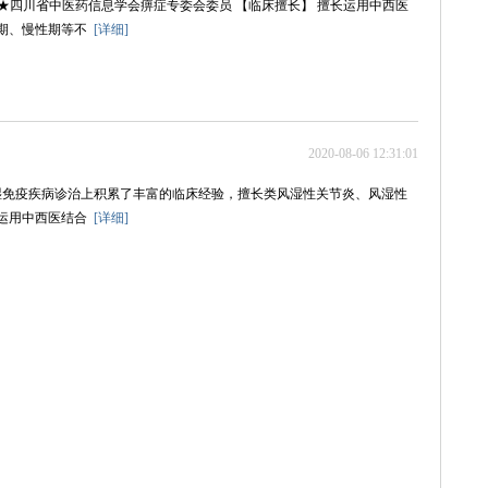
★四川省中医药信息学会痹症专委会委员 【临床擅长】 擅长运用中西医
歇期、慢性期等不
[详细]
2020-08-06 12:31:01
风湿免疫疾病诊治上积累了丰富的临床经验，擅长类风湿性关节炎、风湿性
长运用中西医结合
[详细]