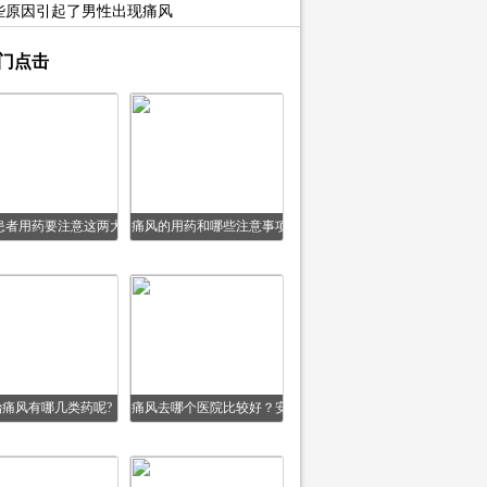
些原因引起了男性出现痛风
门点击
患者用药要注意这两大
痛风的用药和哪些注意事项
误区
治痛风有哪几类药呢?
痛风去哪个医院比较好？安
康信治疗痛风