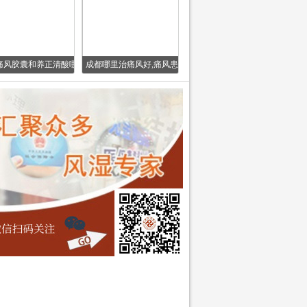
痛风胶囊和养正清酸哪
成都哪里治痛风好,痛风患
个治疗痛风效
者如何选择药物