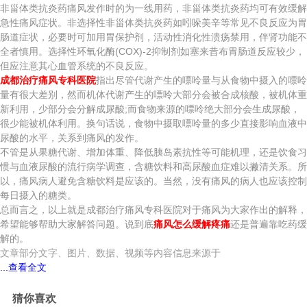
非甾体类抗炎药痛风发作时的为一线用药，非甾体类抗炎药均可有效缓解
急性痛风症状。非选择性非甾体类抗炎药如吲哚美辛等常见不良反应为胃
肠道症状，必要时可加用胃保护剂，活动性消化性溃疡禁用，伴肾功能不
全者慎用。选择性环氧化酶(COX)-2抑制剂如塞来昔布胃肠道反应较少，
但应注意其心血管系统的不良反应。
成都治疗痛风专科医院
指出尽管代谢产生的嘌呤量与从食物中摄入的嘌呤
量有很大差别，然而机体代谢产生的嘌呤大部分会被合成核酸，被机体重
新利用，少部分会分解成尿酸;而食物来源的嘌呤绝大部分会生成尿酸，
很少能被机体利用。换句话说，食物中摄取嘌呤量的多少直接影响血液中
尿酸的水平，关系到痛风的发作。
不管是从果糖代谢、增加体重、降低胰岛素抗性等可能机理，还是饮食习
惯与血液尿酸的流行病学调查，含糖饮料和高尿酸血症难以撇清关系。所
以，痛风病人避免含糖饮料是应该的。当然，没有痛风的病人也应该控制
每日摄入的糖类。
总而言之，以上就是成都治疗痛风专科医院对于痛风为大家作出的解释，
希望能够帮助大家解答问题。说到底
痛风怎么缓解疼痛
还是普遍靠吃药缓
解的。
文章部分文字、图片、数据、视频等内容信息来源于
...查看全文
猜你喜欢