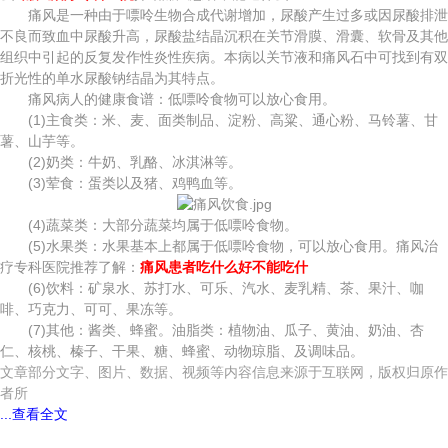
痛风是一种由于嘌呤生物合成代谢增加，尿酸产生过多或因尿酸排泄
不良而致血中尿酸升高，尿酸盐结晶沉积在关节滑膜、滑囊、软骨及其他
组织中引起的反复发作性炎性疾病。本病以关节液和痛风石中可找到有双
折光性的单水尿酸钠结晶为其特点。
痛风病人的健康食谱：低嘌呤食物可以放心食用。
(1)主食类：米、麦、面类制品、淀粉、高粱、通心粉、马铃薯、甘
薯、山芋等。
(2)奶类：牛奶、乳酪、冰淇淋等。
(3)荤食：蛋类以及猪、鸡鸭血等。
(4)蔬菜类：大部分蔬菜均属于低嘌呤食物。
(5)水果类：水果基本上都属于低嘌呤食物，可以放心食用。痛风治
疗专科医院推荐了解：
痛风患者吃什么好不能吃什
(6)饮料：矿泉水、苏打水、可乐、汽水、麦乳精、茶、果汁、咖
啡、巧克力、可可、果冻等。
(7)其他：酱类、蜂蜜。油脂类：植物油、瓜子、黄油、奶油、杏
仁、核桃、榛子、干果、糖、蜂蜜、动物琼脂、及调味品。
文章部分文字、图片、数据、视频等内容信息来源于互联网，版权归原作
者所
...查看全文