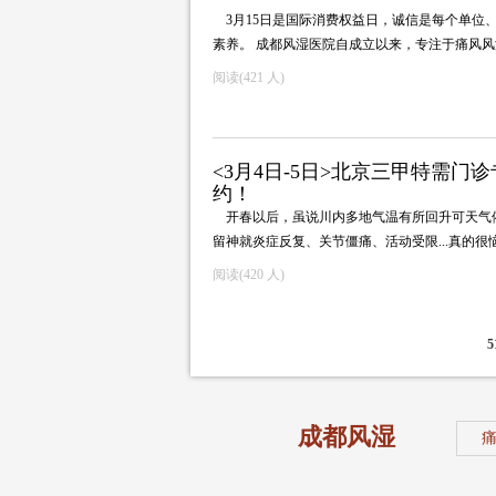
3月15日是国际消费权益日，诚信是每个单
素养。 成都风湿医院自成立以来，专注于痛风
阅读(
421 人)
<3月4日-5日>北京三甲特需
约！
开春以后，虽说川内多地气温有所回升可天气
留神就炎症反复、关节僵痛、活动受限...真的很恼
阅读(
420 人)
5
成都风湿
病医院