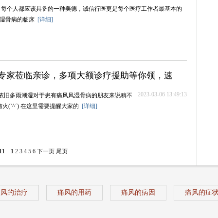
位、每个人都应该具备的一种美德，诚信行医更是每个医疗工作者最基本的
风湿骨病的临床
[详细]
门诊专家莅临亲诊，多项大额诊疗援助等你领，速
2023-03-06 13:49:13
依旧多雨潮湿对于患有痛风风湿骨病的朋友来说稍不
火(ˋ^ˊ) 在这里需要提醒大家的
[详细]
11
1
2
3
4
5
6
下一页
尾页
痛风的治疗
痛风的用药
痛风的病因
痛风的症