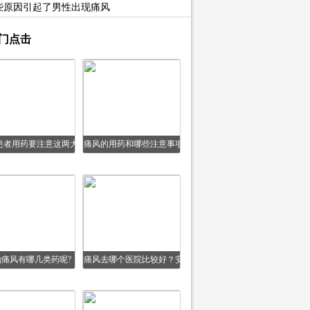
些原因引起了男性出现痛风
门点击
患者用药要注意这两大
痛风的用药和哪些注意事项
误区
治痛风有哪几类药呢?
痛风去哪个医院比较好？安
康信治疗痛风