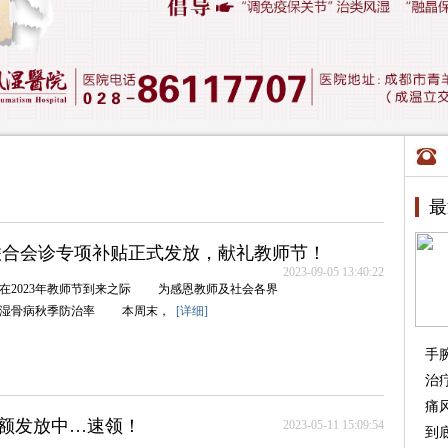
最
医联合会诊专项补贴正式发放，献礼教师节！
2023-09-05 13:40:22
023年教师节到来之际 为感恩教师及社会各界
风湿骨病秋季防治率 本周末，
[详细]
手
治
痛
贴限额发放中…速领！
2023-05-11 15:09:54
到