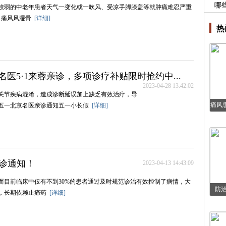
哪
较弱的中老年患者天气一变化或一吹风、受凉手脚膝盖等就肿痛难忍严重
ot; 痛风风湿骨
[详细]
热
医5·1来蓉亲诊，多项诊疗补贴限时抢约中...
2023-04-28 13:42:02
关节疾病混淆，造成诊断延误加上缺乏有效治疗，导
痛风
. 五一北京名医亲诊通知五一小长假
[详细]
会诊通知！
2023-04-13 14:43:09
而目前临床中仅有不到30%的患者通过及时规范诊治有效控制了病情，大
防
果，长期依赖止痛药
[详细]