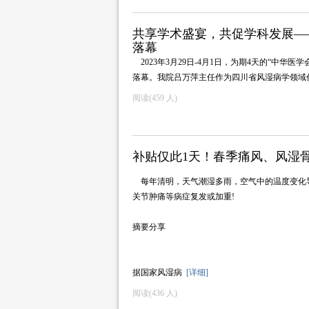
共享学术盛宴，共促学科发展—
落幕
2023年3月29日-4月1日，为期4天的“中
落幕。我院吕万萍主任作为四川省风湿病学领
阅读(
459 人)
补贴仅此1天！春季痛风、风湿
每年清明，天气潮湿多雨，空气中的温度变化
关节肿痛等病症复发或加重!
摘要分享
据国家风湿病
[详细]
阅读(
436 人)