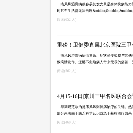
痛风风湿骨病很容易复发尤其是身体抗病能力
时甚至生活都无法自理&middot;&middot;&midd
阅读(
652 人)
重磅！卫健委直属北京医院三甲名
痛风风湿骨病病情复杂、症状多变极易与其他
致病情发作、迁延不愈给病人带来无尽的痛苦..
阅读(
562 人)
4月15-16日|京川三甲名医联合
早期规范诊治是痛风风湿骨病治疗的关键。然
部分患者由于缺乏科学认识或急于获得治疗效
阅读(
468 人)