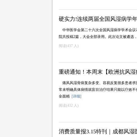
硬实力!连续两届全国风湿病学
中华医学会第二十六次全国风湿病学学术会议
院共投稿2篇，大会全部录用。此次论文被遴选
阅读(
437 人)
重磅通知！本周末【欧洲抗风湿
痛风风湿骨病复杂多变、容易反复很多患者求
常未明确具体病情就盲目治疗结果只能以疗效不佳告终
全面精
[详细]
阅读(
432 人)
消费质量报3.15特刊｜成都风