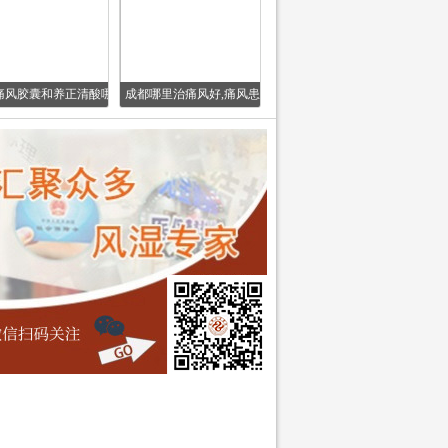
痛风胶囊和养正清酸哪
成都哪里治痛风好,痛风患
个治疗痛风效
者如何选择药物