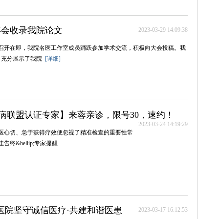
年会收录我院论文
2023-03-29 14:09:38
召开在即，我院名医工作室成员踊跃参加学术交流，积极向大会投稿。我
，充分展示了我院
[详细]
病联盟认证专家】来蓉亲诊，限号30，速约！
2023-03-24 14:19:29
医心切、急于获得疗效便忽视了精准检查的重要性常
&hellip;专家提醒
湿医院坚守诚信医疗·共建和谐医患
2023-03-17 16:12:53